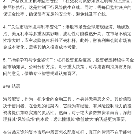
3. **严格设置止损与监控仓位**：在交易前就必须设定明确的止损位，
并严格执行。这是控制下行风险的生命线。同时，需每日监控账户的
保证金比率，确保留有充足的安全垫，避免触及平仓线。
4. **关注市场环境与利率变化**：港股市场受全球宏观经济、地缘政
治、美元利率等多重因素影响，波动性可能骤然升高。在市场不确定
性增大时，应主动降低杠杆甚至去杠杆。此外，融资利率会随市场资
金成本变化，需将其纳入投资成本考量。
5. **持续学习与专业咨询**：杠杆投资复杂度高，投资者应持续学习金
融市场知识、公司分析方法。对于重大决策，可考虑咨询持牌财务顾
问的意见，借助专业智慧规避认知盲区。
### 结语
港股配资，作为一把专业的金融工具，本身并无善恶之分。其价值取
决于使用者。在合规的框架内，它能为有经验、有风险控制能力的投
资者提供策略实施的灵活性。然而，对于绝大多数投资者而言，深刻
理解其“风险倍增”的本质，远比憧憬其“收益放大”的诱惑更为重要。
在波谲云诡的资本市场中股票怎么配资杠杆，真正的智慧不在于能够