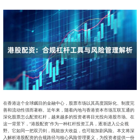
在香港这个全球瞩目的金融中心，股票市场以其高度国际化、制度完
善和流动性强而著称。近年来，随着内地与香港资本市场互联互通的
深化股票怎么配资杠杆，越来越多的投资者将目光投向港股市场。在
这一背景下，“港股配资”作为一种杠杆投资工具，逐渐进入公众视
野。它如同一把双刃剑，既能放大收益，也可能加剧风险。本文将深
入解析港股配资的合规路径与核心风险管理要义，为投资者提供一份