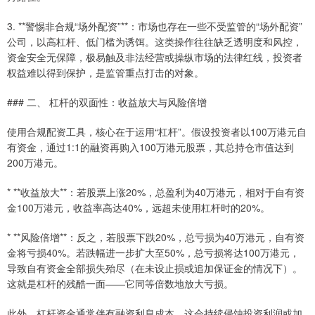
3. **警惕非合规“场外配资”**：市场也存在一些不受监管的“场外配资”
公司，以高杠杆、低门槛为诱饵。这类操作往往缺乏透明度和风控，
资金安全无保障，极易触及非法经营或操纵市场的法律红线，投资者
权益难以得到保护，是监管重点打击的对象。
### 二、 杠杆的双面性：收益放大与风险倍增
使用合规配资工具，核心在于运用“杠杆”。假设投资者以100万港元自
有资金，通过1:1的融资再购入100万港元股票，其总持仓市值达到
200万港元。
* **收益放大**：若股票上涨20%，总盈利为40万港元，相对于自有资
金100万港元，收益率高达40%，远超未使用杠杆时的20%。
* **风险倍增**：反之，若股票下跌20%，总亏损为40万港元，自有资
金将亏损40%。若跌幅进一步扩大至50%，总亏损将达100万港元，
导致自有资金全部损失殆尽（在未设止损或追加保证金的情况下）。
这就是杠杆的残酷一面——它同等倍数地放大亏损。
此外，杠杆资金通常伴有融资利息成本，这会持续侵蚀投资利润或加