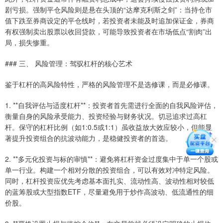
剧亏损。强制平仓风险则是悬在头顶的“达摩克利斯之剑”：当持仓市
值下跌至券商设定的平仓线时，若投资者未能及时追加保证金，券商
有权强制卖出股票以收回贷款，可能导致投资者在市场低点“割肉”出
局，损失惨重。
### 三、 风险管理：驾驭杠杆的核心艺术
鉴于杠杆的高风险特性，严格的风险管理不是选修课，而是必修课。
1. **自我评估与适度杠杆**：投资者首先需进行全面的自我风险评估，
衡量自身的风险承受能力、投资经验与财务状况。切忌追求过高杠
杆。保守的杠杆比例（如1:0.5或1:1）虽收益放大效应较小，但能显
著提升投资组合的抗波动能力，是稳健投资者的首选。
2. **多元化投资与标的审慎**：避免将杠杆资金过度集中于单一个股或
单一行业。构建一个相对分散的投资组合，可以有效对冲特定风险。
同时，杠杆投资应优先考虑基本面扎实、流动性高、波动性相对较低
的蓝筹股或大型指数ETF，尽量避免用于炒作高波动、低流通性的细
价股。